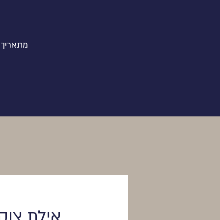
מתאריך ז
אילת צוק