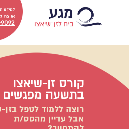
למידע ה
או צרו 
-9092
קורס זן-שיאצו
בתשעה מפגשים
רוצה ללמוד לטפל בזן-
אבל עדיין מהסס/ת
להתחייב?