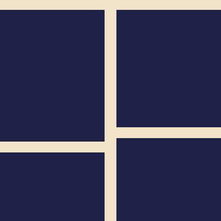
 תמיד הנאה
המפגש עם ה
נרגיה לשיעור
ומפתיע לטובה, 
רנות
איך מתוך עדינו
לעבור מסע שלם.
ן
ום, מכבד דרך
שר לכל אחת
חוויה ממש מש
ו בקצב שלה
העמקה ומפגש. 