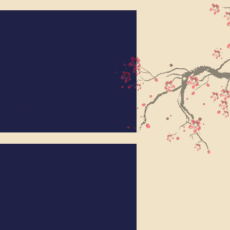
השיעורים עם רונית
צרופה, מביאה הרבה א
ומעוררת סק
מג'דלין מוחס
מגע מקום מופלא, קס
והבנה מעמיקה, מאפ
להתקדם בדרך השיאצ