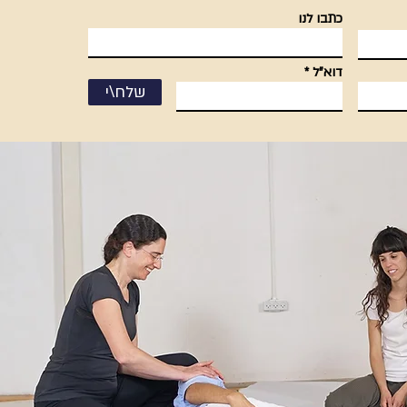
כתבו לנו
דוא"ל
שלח\י