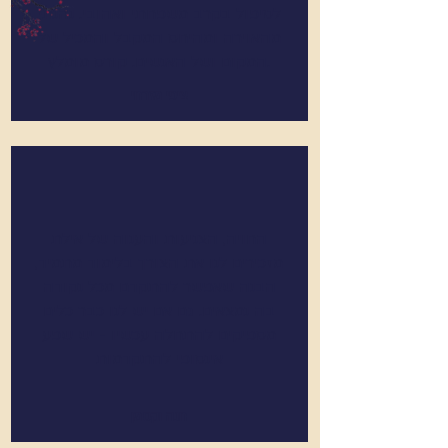
לטיפול בקרב משפחתי ואהובי. נהנתי
מהאוירה ומהיחס המקבל והמכיל של
המקום ושל האנשים. קורס מומלץ.
ציפי מזרחי
החויה, הצניעות והענוה של אילת
מזכירים לנו את הצורך בלימוד מתמיד,
הבנה שאפשר להתקדם מכל נקודה
בה נמצאים. גם אם יש לנו כבר כלים
מספיקים להתחלה עכשיו - יש שפע
אינסופי להתקדמות
חנה וקסמן