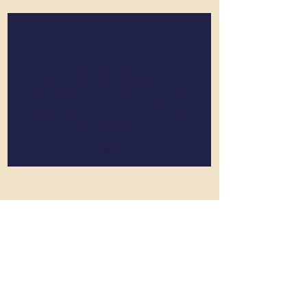
קיבלתי מאילת יחס אישי, דיוק של
העבודה שלי, וקיבלתי מראיית העולם
של אילת, הניסיון הרב שלה והקשר
העמוק לשיאצו
שי מאירי
למידע נוסף והרשמה
מלאו פרטים כאן
או צר
ו קשר עם
שירה
054-998-9092
שם פרטי ומשפחה