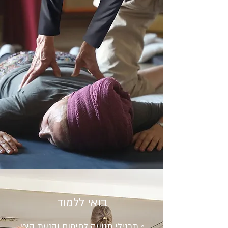
בואי ללמוד
◦ תרגילי תנועה לחימום והנעת הצ'י