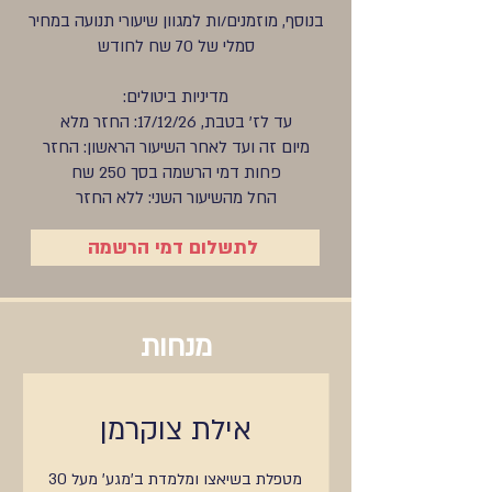
בנוסף, מוזמנים/ות למגוון שיעורי תנועה במחיר
סמלי של 70 שח לחודש
מדיניות ביטולים:
עד לז' בטבת, 17/12/26: החזר מלא
מיום זה ועד לאחר השיעור הראשון: החזר
פחות דמי הרשמה בסך 250 שח
החל מהשיעור השני: ללא החזר
לתשלום דמי הרשמה
מנחות
אילת צוקרמן
מטפלת בשיאצו ומלמדת ב'מגע' מעל 30