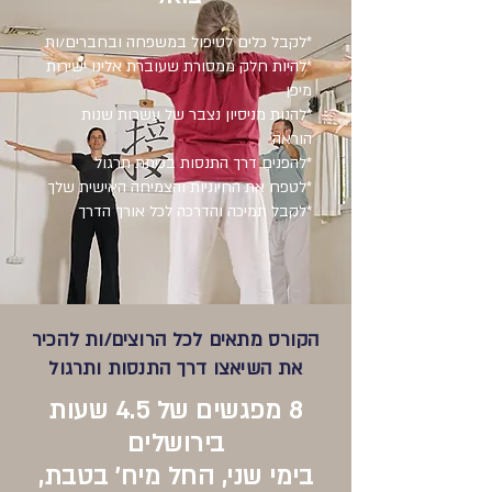
*לקבל כלים לטיפול במשפחה ובחברים/ות
*להיות חלק ממסורת שעוברת אלינו ישירות
מיפן
*להנות מניסיון נצבר של עשרות שנות
הוראה
*להפנים דרך התנסות בכיתת תרגול
*לטפח את החיוניות והצמיחה האישית שלך
*לקבל תמיכה והדרכה לכל אורך הדרך
הקורס מתאים לכל הרוצים/ות להכיר
את השיאצו דרך התנסות ותרגול
8 מפגשים של 4.5 שעות
בירושלים
בימי שני, החל מיח' בטבת,