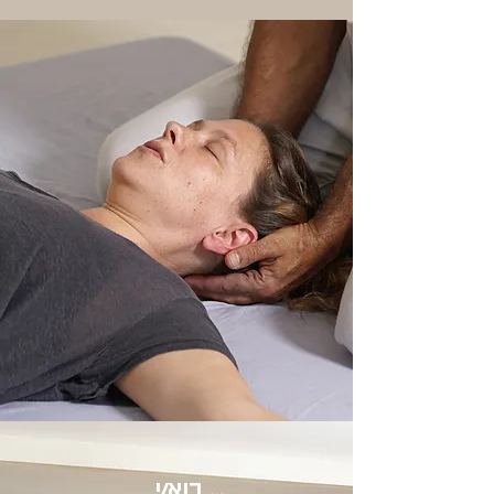
בוא/י