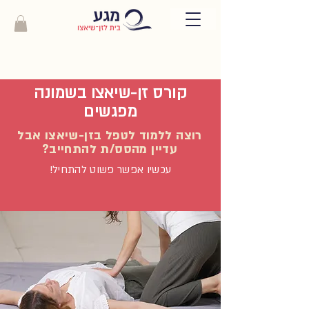
קורס זן-שיאצו בשמונה
מפגשים
רוצה ללמוד לטפל בזן-שיאצו אבל
עדיין מהסס/ת להתחייב?
עכשיו אפשר פשוט להתחיל!