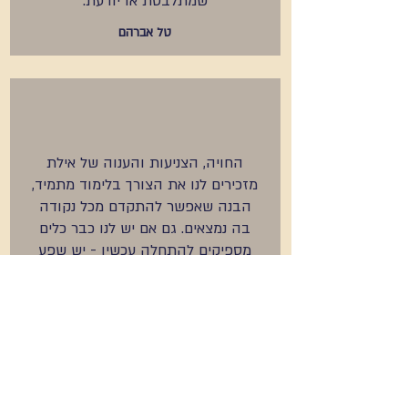
שמתלבטת או יודעת.
טל אברהם
החויה, הצניעות והענוה של אילת
מזכירים לנו את הצורך בלימוד מתמיד,
הבנה שאפשר להתקדם מכל נקודה
בה נמצאים. גם אם יש לנו כבר כלים
מספיקים להתחלה עכשיו - יש שפע
אינסופי להתקדמות
חנה וקסמן