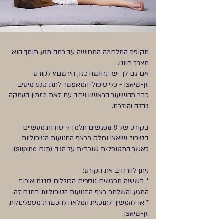
תקופת המלחמה המחישה עד כמה מגע תומך הוא
מצרך חיוני.
אם גם לך יש תחושה כזו, הירשם/י לקורס
זן-שיאצו - כלי טיפולי המאפשר לתת מגע מיטיב
כבר מהשיעור הראשון ויחד עם זאת מזמין העמקה
גדלה והולכת.
בקורס של 8 מפגשים תלמד/י יסודות מעשיים
בטיפול שיאצו וחלק מרצף התנועות הטיפוליות
כאשר המטופל/ת שוכב/ת על הגב (מנח supine).
ניתן להרחיב את הקורס:
* בשישה מפגשים נוספים הכוללים סדנת איכות
המגע והשלמת רצף התנועות הטיפוליות במנח זה.
* או להמשיך לתוכנית המלאה להכשרת מטפלים/ות
זן-שיאצו.