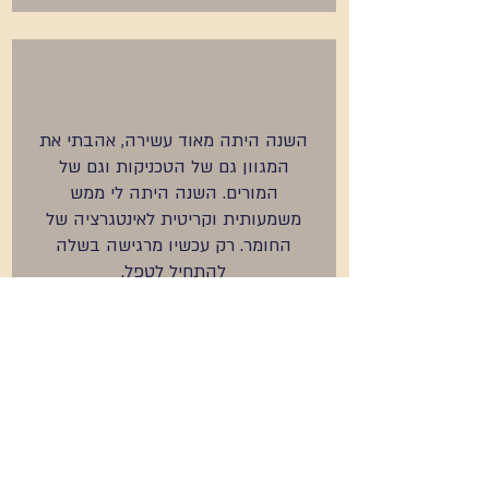
השנה היתה מאוד עשירה, אהבתי את
המגוון גם של הטכניקות וגם של
המורים. השנה היתה לי ממש
משמעותית וקריטית לאינטגרציה של
החומר. רק עכשיו מרגישה בשלה
להתחיל לטפל.
אביה שמי
ספרו לנו מה מעניין אתכם
02-375-0701
או צר
ו קשר עם שירה