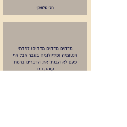
חלי סלוצקי
מדהים מדהים מדהים! למדתי
אנטומיה ופיזיולוגיה בעבר אבל אף
פעם לא הבנתי את הדברים ברמת
עומק כזו.
גיא רוזן
ספרו לנו מה מעניין אתכם
02-375-0701
או צר
ו קשר עם שירה