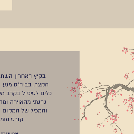
בקיץ האחרון השתל
הקצר, בביה"ס מגע. 
כלים לטיפול בקרב מש
נהנתי מהאוירה ומ
והמכיל של המקום ו
קורס מומל
ציפי מזרחי