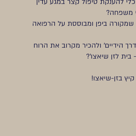
 כלי להענקת טיפול קצר במגע עדין
י משפחה?
 שמקורה ביפן ומבוססת על הרפואה
רך הידיים' ולהכיר מקרוב את הרוח
בית לזן שיאצו'?
יץ בזן-שיאצו!