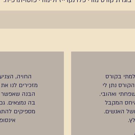
בוגרת קורס מורי פלדנקרייז ולימודי פוטו-תרפיה.
מתי בקורס
החויה, הצניע
הקורס נתן לי
מזכירים לנו את
פחתי ואהובי.
הבנה שאפשר 
היחס המקבל
בה נמצאים. גם
של האנשים.
מספיקים להתח
ץ.
אינסופ