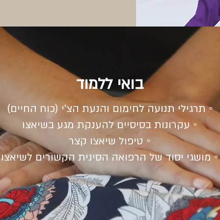
בואי ללמוד
◦ תרגילי תנועה לחימום והנעת הצ'י (כוח החיים)
◦ עקרונות בסיסיים להענקת מגע בשיאצו
◦ טיפול שיאצו קצר
◦ מושגי יסוד של הרפואה הסינית הקשורים לשיאצו