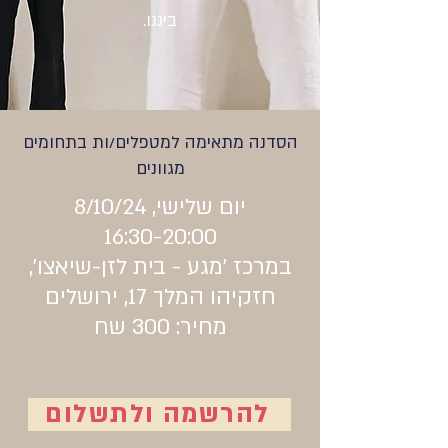
ביננו.
הסדנה מתאימה למטפלים/ות בתחומים
מגוונים
יום שלישי, 8/10/24
16:30-20:00
במרכז 'מגע - בית לזן-שיאצו',
חזקיהו המלך 17, ירושלים
מחיר: 300 שח
להרשמה ולתשלום