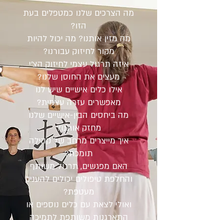
מה הצרכים שלנו כמטפלים בעת
הזו?
מה מזין אותנו? מה יכול להיות
מקור לחיזוק עבורנו?
איזה תרגול עצמי לחיזוק הצ'י
מעצים את החוסן שלנו?
אילו כלים אישיים שיש לנו
מאפשרים עזרה עצמית?
מה ביחסים הבין-אישיים שלנו
מחזק אותנו?
איך מייצרים מרחב של קהילה
תומכת?
האם מפגשים, תרגול משותף
והחלפת טיפולים יכולים להעניק
מעטפת?
ואולי לצאת עם כלים נוספים או
התארגנות משותפת לתמיכה