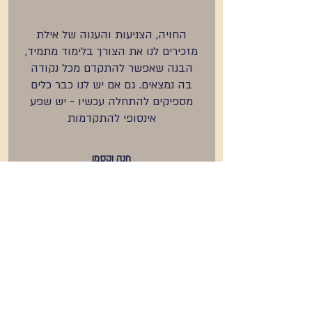
החויה, הצניעות והענוה של אילת
מזכירים לנו את הצורך בלימוד מתמיד,
הבנה שאפשר להתקדם מכל נקודה
בה נמצאים. גם אם יש לנו כבר כלים
מספיקים להתחלה עכשיו - יש שפע
אינסופי להתקדמות
חנה וקסמן
אני חושב שרונית מורה מדהימה.
למדתי ממנה להיות קשוב לגוף שלי
להיות בחמלה ובעיקר להקשיב
ולהעמיק