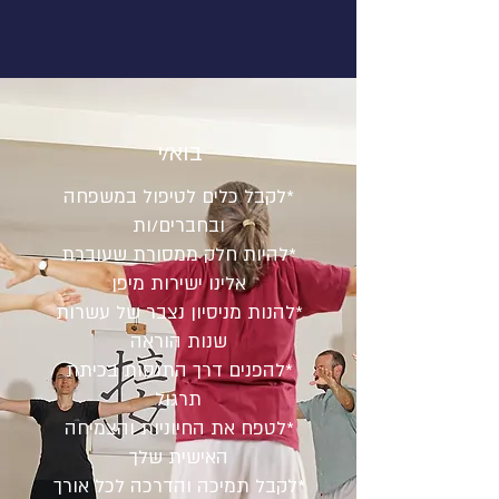
בוא/י
*לקבל כלים לטיפול במשפחה
ובחברים/ות
*להיות חלק ממסורת שעוברת
אלינו ישירות מיפן
*להנות מניסיון נצבר של עשרות
שנות הוראה
*להפנים דרך התנסות בכיתת
תרגול
*לטפח את החיוניות והצמיחה
האישית שלך
*לקבל תמיכה והדרכה לכל אורך