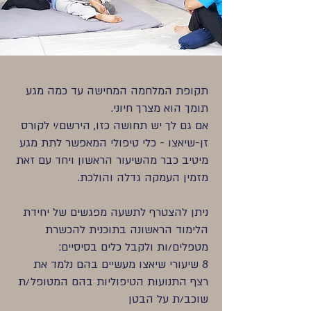
תקופת המלחמה המחישה עד כמה מגע
תומך הוא מצרך חיוני.
אם גם לך יש תחושה כזו, הירשם/י לקורס
זן-שיאצו - כלי טיפולי המאפשר לתת מגע
מיטיב כבר מהשיעור הראשון ויחד עם זאת
מזמין העמקה גדלה והולכת.
ניתן להצטרף לתשעה מפגשים של יחידת
הלימוד הראשונה בתוכנית להכשרת
מטפלים/ות ולקבל כלים בסיסיים:
8 שיעורי שיאצו מעשיים בהם נלמד את
רצף התנועות הטיפוליות בהם המטופל/ת
שוכב/ת על הבטן