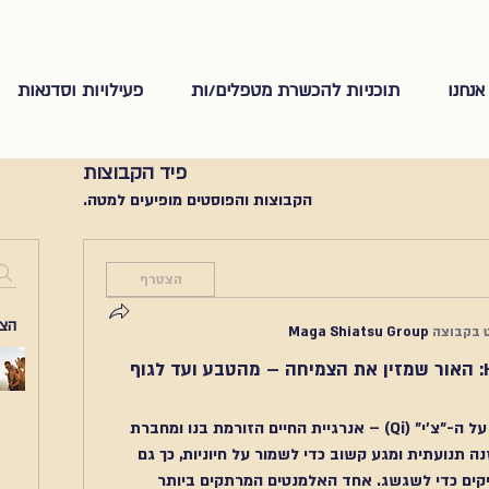
אנחנו
תוכניות להכשרת מטפלים/ות
פעילויות וסדנאות
פיד הקבוצות
הקבוצות והפוסטים מופיעים למטה.
הצטרף
הצע
 בקבוצה
Maga Shiatsu Group
כותרת: Horticulture Lighting: האור שמזין את הצמיחה – מהטבע ועד לגוף 
בעולם הזן-שיאצו, אנו מדברים רבות על ה-"צ'י" (Qi) – אנרגיית החיים הזורמת בנו ומחברת 
אותנו לסביבה. כפי שהאדם זקוק להזנה תנועתית ומגע קשוב כדי לשמור על חיוניות, כך גם 
עולם הצומח זקוק למקורות הזנה מדויקים כדי לשגשג. אחד האלמנטים המרתקים ביותר 