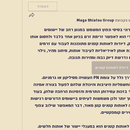
הצטרף
 בקבוצה
Maga Shiatsu Group
דיודה לאותות קטנים היא רכיב אלקטרוני בסיסי ונפוץ המשמש במגוון רחב של יישומים 
במעגלים אלקטרוניים. תפקידה העיקרי הוא לאפשר זרימת זרם בכיוון אחד בלבד ולחסום אותו 
בכיוון ההפוך, אך בניגוד לדיודות הספק, דיודות לאותות קטנים מתוכננות לעבוד עם זרמים 
ומתחים נמוכים במיוחד. תכונה זו הופכת אותן לאידיאליות לעיבוד אותות, מיתוג מהיר, גילוי 
נדרשת דיוק גבוה ומהירות תגובה.
דיודה לאותות קטנים
מבנה דיודה לאותות קטנים מבוסס בדרך כלל על צומת PN העשויה מסיליקון או גרמניום. 
חומרים אלו נבחרים בשל תכונותיהם החשמליות היציבות והיכולת שלהם לפעול בצורה אמינה 
לאורך זמן. דיודות סיליקון נפוצות יותר בזכות עמידותן התרמית והזמינות הרחבה שלהן, בעוד 
שדיודות גרמניום מציעות מתח סף נמוך יותר ולכן משמשות לעיתים ביישומים הדורשים רגישות 
גבוהה במיוחד. גודלה הפיזי של דיודה לאותות קטנים קטן מאוד, דבר המאפשר שילוב צפוף 
רים קומפקטיים.
אחד השימושים המרכזיים של דיודות לאותות קטנים הוא במעגלי יישור של אותות חלשים. 