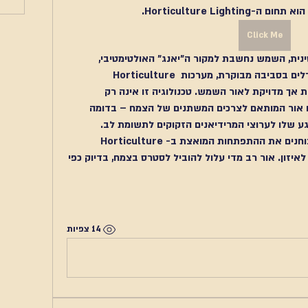
הוא תחום ה-
Horticulture Lighting
.
Click Me
 ברפואה הסינית, השמש נחשבת למקור ה"יאנג" האולטימטיבי, 
לים בסביבה מבוקרת, מערכות 
Horticulture 
 משמשות כחלופה מלאכותית אך מדויקת לאור השמש. טכנולוגיה זו אינה רק 
"תאורה"; היא מכוונת לספק ספקטרום אור המותאם לצרכים המשתנים של הצמח – בדומה 
ע שלו לערוצי המרידיאנים הזקוקים לתשומת לב.
וחנים את ההתפתחות המואצת ב-
Horticulture 
, אנו מגלים חשיבות עצומה לאיזון. אור רב מדי עלול להוביל לסטרס בצמח, בדיוק כפי 
14 צפיות